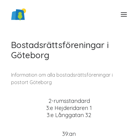
Bostadsrättsföreningar i
Göteborg
Information om alla bostadsrättsföreningar i
postort Göteborg
LOGGA IN
2-rumsstandard
3:e Hejderidaren 1
3:e Långgatan 32
39:an