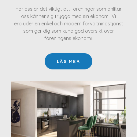
För oss är det viktigt att föreningar som anlitar
oss känner sig trygga med sin ekonomi. Vi
erbjuder en enkel och modern förvaltningstjänst
som ger dig som kund god översikt över
föreningens ekonomi.
LÄS MER