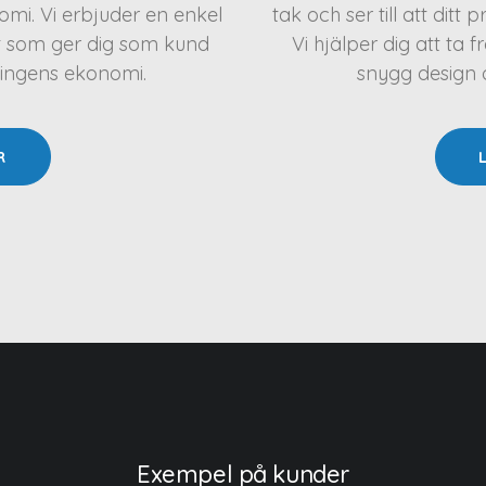
mi. Vi erbjuder en enkel
tak och ser till att ditt 
t som ger dig som kund
Vi hjälper dig att t
ningens ekonomi.
snygg design oc
R
Exempel på kunder