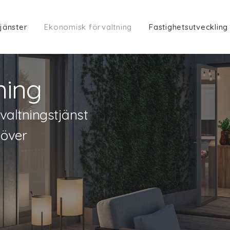
jänster
Ekonomisk förvaltning
Fastighetsutveckling
ning
valtningstjänst
 över