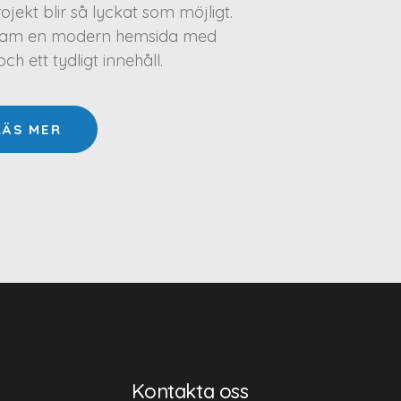
projekt blir så lyckat som möjligt.
a fram en modern hemsida med
h ett tydligt innehåll.
LÄS MER
Kontakta oss