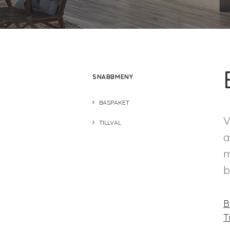
SNABBMENY
BASPAKET
V
TILLVAL
a
m
b
B
T