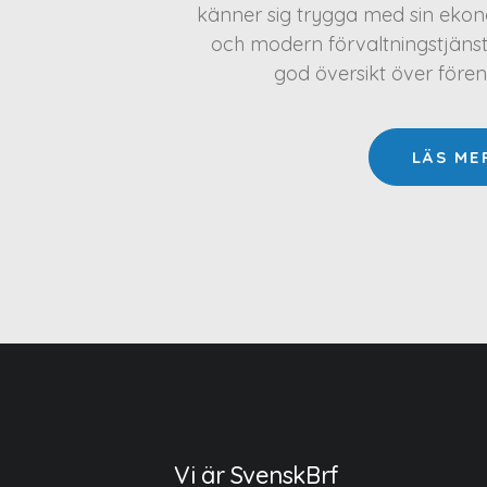
känner sig trygga med sin ekono
och modern förvaltningstjäns
god översikt över före
LÄS ME
Vi är SvenskBrf