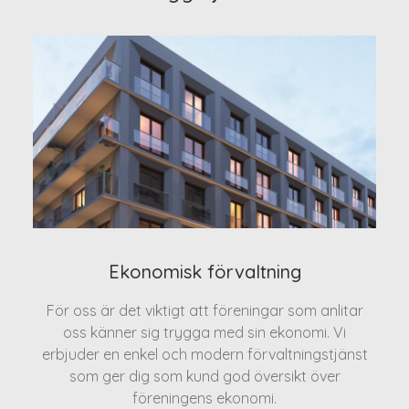
Ekonomisk förvaltning
För oss är det viktigt att föreningar som anlitar
oss känner sig trygga med sin ekonomi. Vi
erbjuder en enkel och modern förvaltningstjänst
som ger dig som kund god översikt över
föreningens ekonomi.