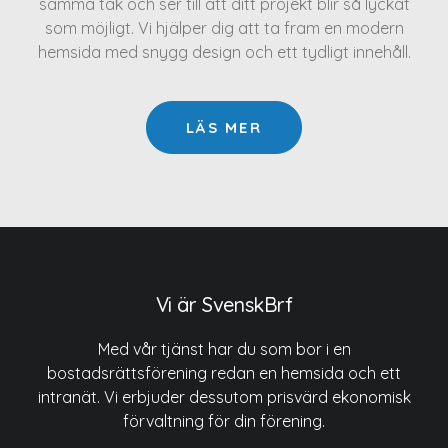
samma tak och ser till att ditt projekt blir så lyckat
som möjligt. Vi hjälper dig att ta fram en modern
hemsida med snygg design och ett tydligt innehåll.
LÄS MER
Vi är SvenskBrf
Med vår tjänst har du som bor i en
bostadsrättsförening redan en hemsida och ett
intranät. Vi erbjuder dessutom prisvärd ekonomisk
förvaltning för din förening.