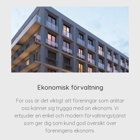
Ekonomisk förvaltning
För oss är det viktigt att föreningar som anlitar
oss känner sig trygga med sin ekonomi. Vi
erbjuder en enkel och modern förvaltningstjänst
som ger dig som kund god översikt över
föreningens ekonomi.