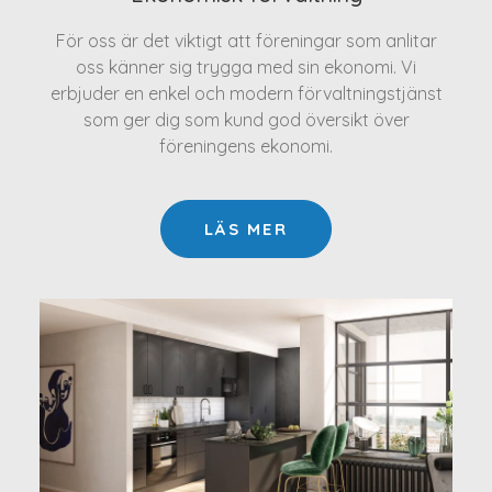
För oss är det viktigt att föreningar som anlitar
oss känner sig trygga med sin ekonomi. Vi
erbjuder en enkel och modern förvaltningstjänst
som ger dig som kund god översikt över
föreningens ekonomi.
LÄS MER