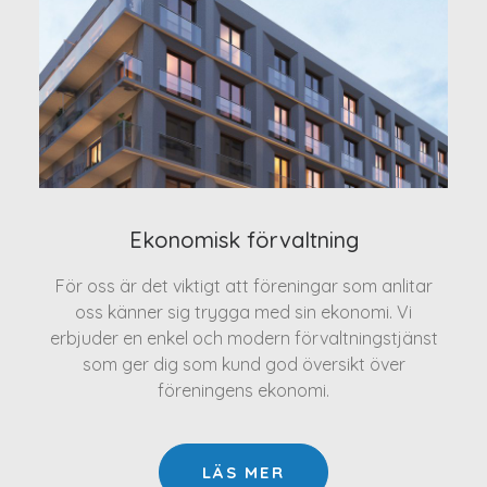
Ekonomisk förvaltning
För oss är det viktigt att föreningar som anlitar
oss känner sig trygga med sin ekonomi. Vi
erbjuder en enkel och modern förvaltningstjänst
som ger dig som kund god översikt över
föreningens ekonomi.
LÄS MER