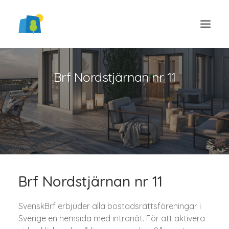
Brf Nordstjärnan nr 11
LOGGA IN
Brf Nordstjärnan nr 11
SvenskBrf erbjuder alla bostadsrättsföreningar i
Sverige en hemsida med intranät. För att aktivera