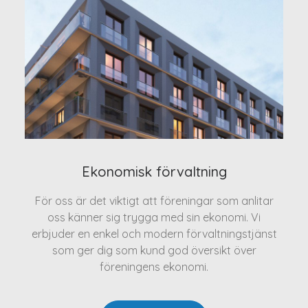
Ekonomisk förvaltning
För oss är det viktigt att föreningar som anlitar
oss känner sig trygga med sin ekonomi. Vi
erbjuder en enkel och modern förvaltningstjänst
som ger dig som kund god översikt över
föreningens ekonomi.