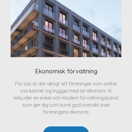
Ekonomisk förvaltning
För oss är det viktigt att föreningar som anlitar
oss känner sig trygga med sin ekonomi. Vi
erbjuder en enkel och modern förvaltningstjänst
som ger dig som kund god översikt över
föreningens ekonomi.