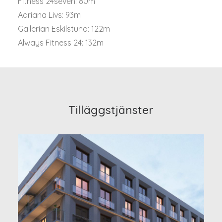
Fitness 24seven: 80m
Adriana Livs: 93m
Gallerian Eskilstuna: 122m
Always Fitness 24: 132m
Tilläggstjänster