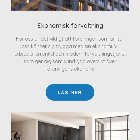
Ekonomisk förvaltning
För oss är det viktigt att föreningar som anlitar
oss känner sig trygga med sin ekonomi. Vi
erbjuder en enkel och modern förvaltningstjänst
som ger dig som kund god översikt över
föreningens ekonomi.
LÄS MER