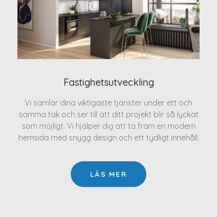
Fastighetsutveckling
Vi samlar dina viktigaste tjänster under ett och
samma tak och ser till att ditt projekt blir så lyckat
som möjligt. Vi hjälper dig att ta fram en modern
hemsida med snygg design och ett tydligt innehåll.
LÄS MER