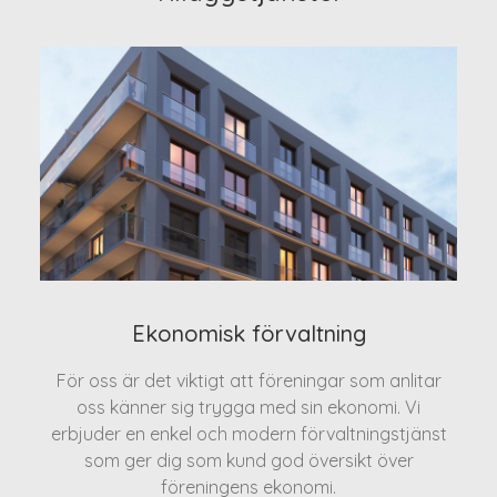
Ekonomisk förvaltning
För oss är det viktigt att föreningar som anlitar
oss känner sig trygga med sin ekonomi. Vi
erbjuder en enkel och modern förvaltningstjänst
som ger dig som kund god översikt över
föreningens ekonomi.