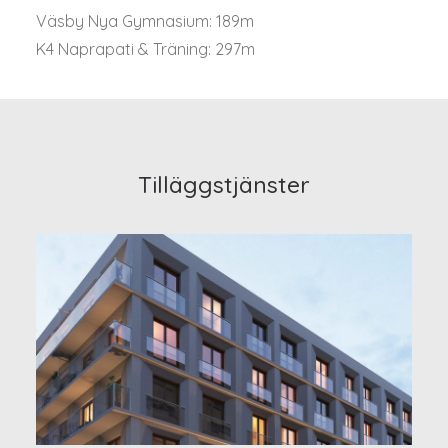
Väsby Nya Gymnasium: 189m
K4 Naprapati & Träning: 297m
Tilläggstjänster