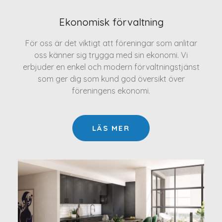
Ekonomisk förvaltning
För oss är det viktigt att föreningar som anlitar
oss känner sig trygga med sin ekonomi. Vi
erbjuder en enkel och modern förvaltningstjänst
som ger dig som kund god översikt över
föreningens ekonomi.
LÄS MER