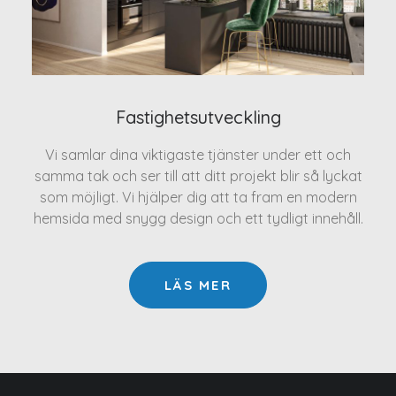
Fastighetsutveckling
Vi samlar dina viktigaste tjänster under ett och
samma tak och ser till att ditt projekt blir så lyckat
som möjligt. Vi hjälper dig att ta fram en modern
hemsida med snygg design och ett tydligt innehåll.
LÄS MER