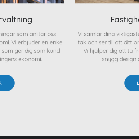
rvaltning
Fastigh
eningar som anlitar oss
Vi samlar dina viktigas
mi. Vi erbjuder en enkel
tak och ser till att ditt 
t som ger dig som kund
Vi hjälper dig att t
ningens ekonomi.
snygg design oc
R