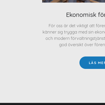
Ekonomisk fö
För oss är det viktigt att för
känner sig trygga med sin ekono
och modern förvaltningstjäns
god översikt över före
LÄS ME