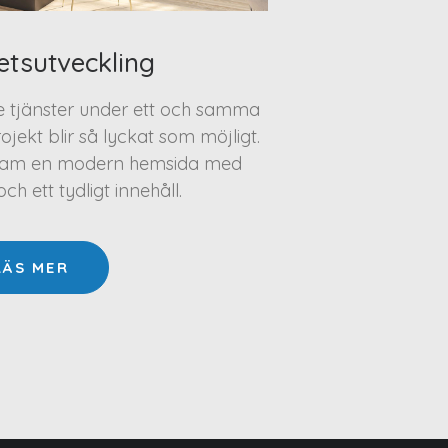
etsutveckling
te tjänster under ett och samma
projekt blir så lyckat som möjligt.
a fram en modern hemsida med
h ett tydligt innehåll.
LÄS MER