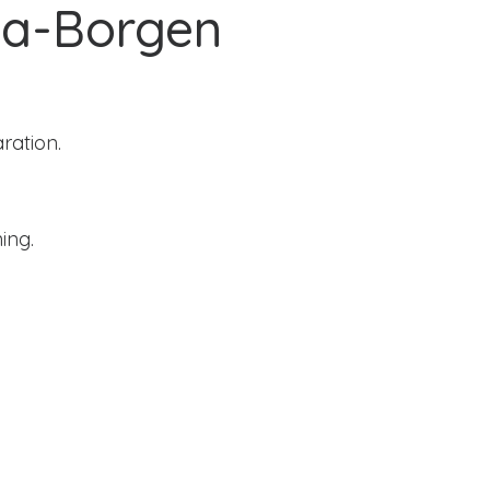
da-Borgen
ration.
ing.