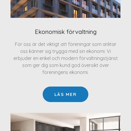
Ekonomisk förvaltning
För oss är det viktigt att föreningar som anlitar
oss känner sig trygga med sin ekonomi. Vi
erbjuder en enkel och modern förvaltningstjänst
som ger dig som kund god översikt över
föreningens ekonomi.
LÄS MER