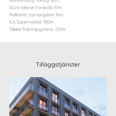
Äldreomsorg Tidning: 42m
Stora Sebran Förskola: 51m
Mullbäret, Garvargatan: 91m
ICA Supermarket: 180m
Takkei Trainingsystems: 225m
Tilläggstjänster