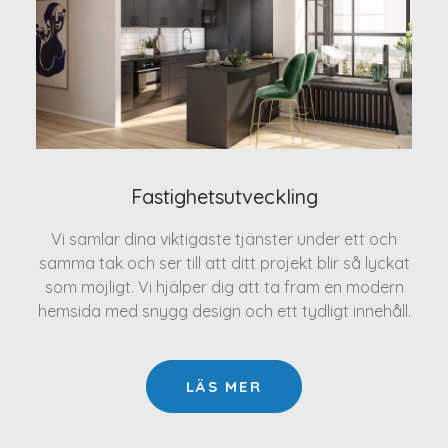
Fastighetsutveckling
Vi samlar dina viktigaste tjänster under ett och
samma tak och ser till att ditt projekt blir så lyckat
som möjligt. Vi hjälper dig att ta fram en modern
hemsida med snygg design och ett tydligt innehåll.
LÄS MER