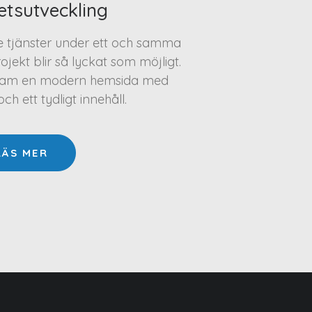
etsutveckling
te tjänster under ett och samma
projekt blir så lyckat som möjligt.
a fram en modern hemsida med
h ett tydligt innehåll.
LÄS MER