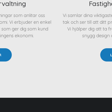
rvaltning
Fastigh
eningar som anlitar oss
Vi samlar dina viktigas
mi. Vi erbjuder en enkel
tak och ser till att ditt 
t som ger dig som kund
Vi hjälper dig att t
ningens ekonomi.
snygg design oc
R