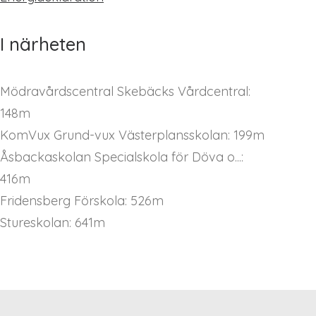
I närheten
Mödravårdscentral Skebäcks Vårdcentral:
148m
KomVux Grund-vux Västerplansskolan: 199m
Åsbackaskolan Specialskola för Döva o...:
416m
Fridensberg Förskola: 526m
Stureskolan: 641m