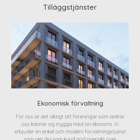
Tilläggstjänster
Ekonomisk förvaltning
För oss är det viktigt att föreningar som anlitar
oss känner sig trygga med sin ekonomi. Vi
erbjuder en enkel och modern förvaltningstjänst
som ger dig som kund god översikt över