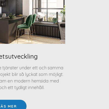
etsutveckling
te tjänster under ett och samma
projekt blir så lyckat som möjligt.
a fram en modern hemsida med
h ett tydligt innehåll.
LÄS MER