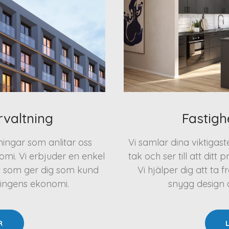
rvaltning
Fastigh
eningar som anlitar oss
Vi samlar dina viktigas
mi. Vi erbjuder en enkel
tak och ser till att ditt 
t som ger dig som kund
Vi hjälper dig att t
ningens ekonomi.
snygg design oc
R