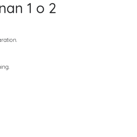
an 1 o 2
ration.
ing.