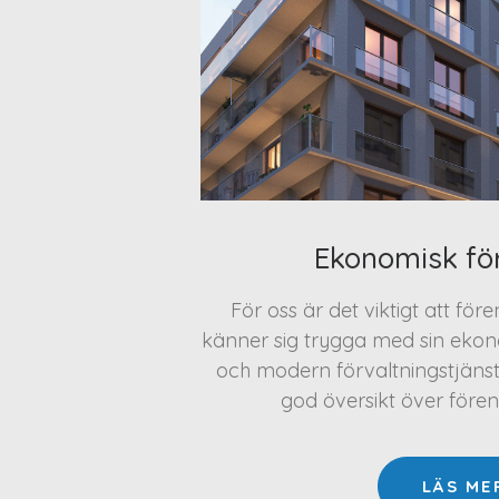
Ekonomisk fö
För oss är det viktigt att för
känner sig trygga med sin ekono
och modern förvaltningstjäns
god översikt över före
LÄS ME