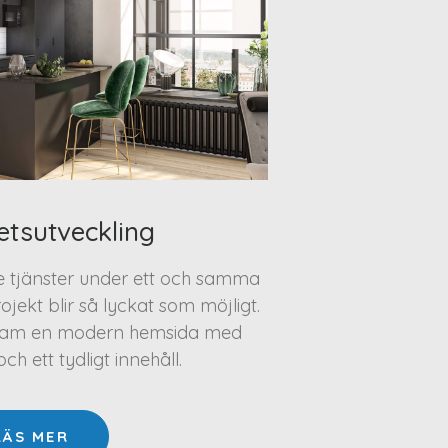
etsutveckling
te tjänster under ett och samma
projekt blir så lyckat som möjligt.
a fram en modern hemsida med
h ett tydligt innehåll.
LÄS MER