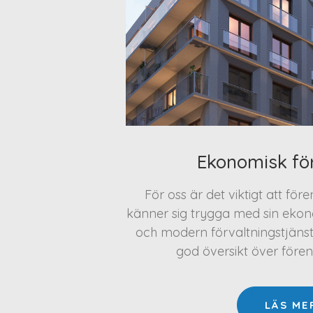
Ekonomisk fö
För oss är det viktigt att för
känner sig trygga med sin ekono
och modern förvaltningstjäns
god översikt över före
LÄS ME