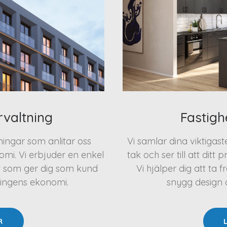
rvaltning
Fastigh
eningar som anlitar oss
Vi samlar dina viktigas
mi. Vi erbjuder en enkel
tak och ser till att ditt 
t som ger dig som kund
Vi hjälper dig att t
ningens ekonomi.
snygg design oc
R