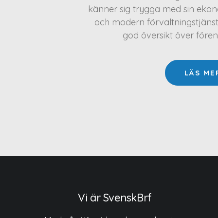
känner sig trygga med sin ekono
och modern förvaltningstjäns
god översikt över före
LÄS ME
Vi är SvenskBrf