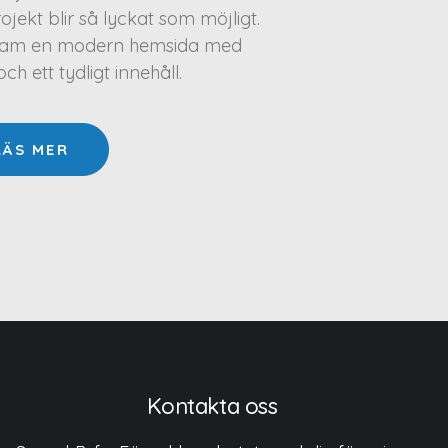
projekt blir så lyckat som möjligt.
a fram en modern hemsida med
h ett tydligt innehåll.
LÄS MER
Kontakta oss