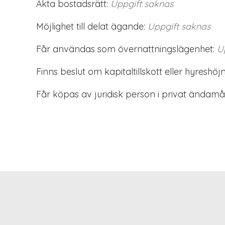
Äkta bostadsrätt:
Uppgift saknas
Möjlighet till delat ägande:
Uppgift saknas
Får användas som övernattningslägenhet:
U
Finns beslut om kapitaltillskott eller hyreshöjn
Får köpas av juridisk person i privat ändamål