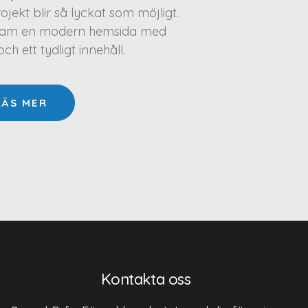
projekt blir så lyckat som möjligt.
a fram en modern hemsida med
h ett tydligt innehåll.
LÄS MER
Kontakta oss