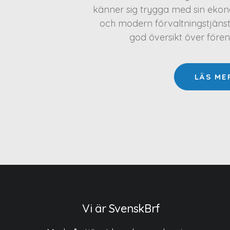
känner sig trygga med sin ekono
och modern förvaltningstjäns
god översikt över före
LÄS ME
Vi är SvenskBrf