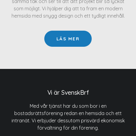
samma tak och ser till att ditt projekt blir så lyckat
som möjligt. Vi hjälper dig att ta fram en modern
hemsida med snygg design och ett tydligt innehåll.
LÄS MER
Vi är SvenskBrf
Med vår tjänst har du som bor i en
bostadsrättsförening redan en hemsida och ett
intranät. Vi erbjuder dessutom prisvärd ekonomisk
förvaltning för din förening.