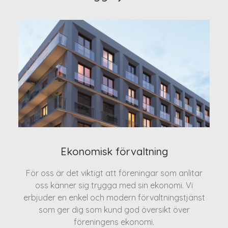
Ekonomisk förvaltning
För oss är det viktigt att föreningar som anlitar
oss känner sig trygga med sin ekonomi. Vi
erbjuder en enkel och modern förvaltningstjänst
som ger dig som kund god översikt över
föreningens ekonomi.