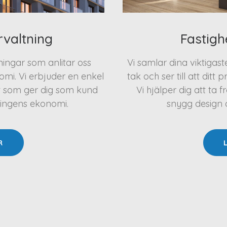
rvaltning
Fastigh
eningar som anlitar oss
Vi samlar dina viktigas
mi. Vi erbjuder en enkel
tak och ser till att ditt 
t som ger dig som kund
Vi hjälper dig att t
ningens ekonomi.
snygg design oc
R