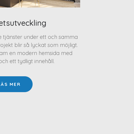
etsutveckling
te tjänster under ett och samma
projekt blir så lyckat som möjligt.
a fram en modern hemsida med
h ett tydligt innehåll.
LÄS MER