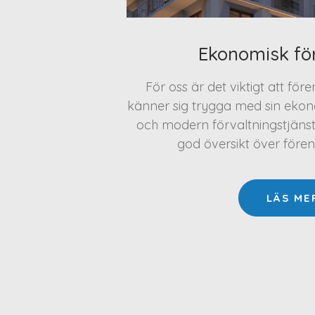
Ekonomisk fö
För oss är det viktigt att för
känner sig trygga med sin ekono
och modern förvaltningstjäns
god översikt över före
LÄS ME