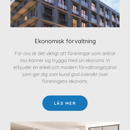
Ekonomisk förvaltning
För oss är det viktigt att föreningar som anlitar
oss känner sig trygga med sin ekonomi. Vi
erbjuder en enkel och modern förvaltningstjänst
som ger dig som kund god översikt över
föreningens ekonomi.
LÄS MER