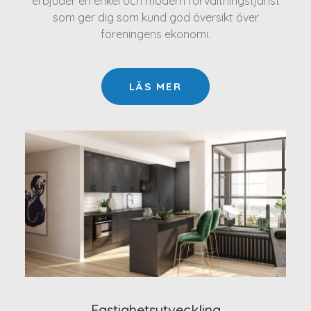
erbjuder en enkel och modern förvaltningstjänst
som ger dig som kund god översikt över
föreningens ekonomi.
LÄS MER
Fastighetsutveckling