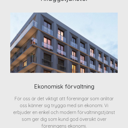
Ekonomisk förvaltning
För oss är det viktigt att föreningar som anlitar
oss känner sig trygga med sin ekonomi. Vi
erbjuder en enkel och modern förvaltningstjänst
som ger dig som kund god översikt över
föreningens ekonomi.