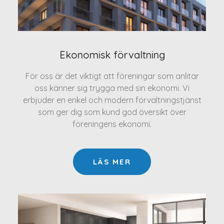
Ekonomisk förvaltning
För oss är det viktigt att föreningar som anlitar
oss känner sig trygga med sin ekonomi. Vi
erbjuder en enkel och modern förvaltningstjänst
som ger dig som kund god översikt över
föreningens ekonomi.
LÄS MER