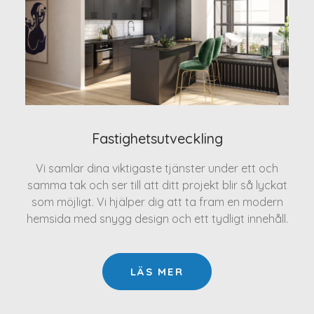
Fastighetsutveckling
Vi samlar dina viktigaste tjänster under ett och
samma tak och ser till att ditt projekt blir så lyckat
som möjligt. Vi hjälper dig att ta fram en modern
hemsida med snygg design och ett tydligt innehåll.
LÄS MER