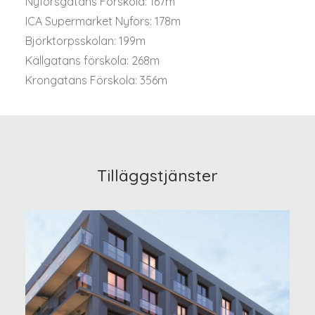
Nyforsgatans Förskola: 167m
ICA Supermarket Nyfors: 178m
Björktorpsskolan: 199m
Källgatans förskola: 268m
Krongatans Förskola: 356m
Tilläggstjänster