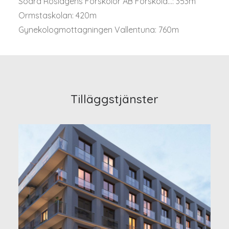
Södra Roslagens Förskolor AB Förskola...: 353m
Ormstaskolan: 420m
Gynekologmottagningen Vallentuna: 760m
Tilläggstjänster