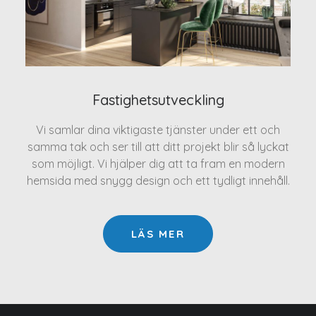
Fastighetsutveckling
Vi samlar dina viktigaste tjänster under ett och
samma tak och ser till att ditt projekt blir så lyckat
som möjligt. Vi hjälper dig att ta fram en modern
hemsida med snygg design och ett tydligt innehåll.
LÄS MER