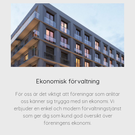
Ekonomisk förvaltning
För oss är det viktigt att föreningar som anlitar
oss känner sig trygga med sin ekonomi. Vi
erbjuder en enkel och modern förvaltningstjänst
som ger dig som kund god översikt över
föreningens ekonomi.