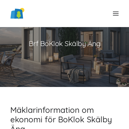
Brf BoKlok Skälby Äng
LOGGA IN
Mäklarinformation om
ekonomi för BoKlok Skälby
Äng