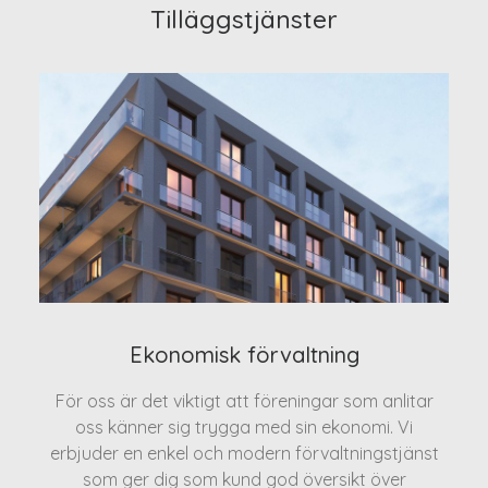
Tilläggstjänster
Ekonomisk förvaltning
För oss är det viktigt att föreningar som anlitar
oss känner sig trygga med sin ekonomi. Vi
erbjuder en enkel och modern förvaltningstjänst
som ger dig som kund god översikt över