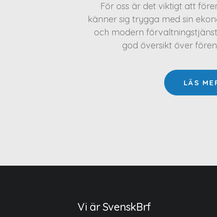
För oss är det viktigt att för
känner sig trygga med sin ekono
och modern förvaltningstjäns
god översikt över före
LÄS ME
Vi är SvenskBrf