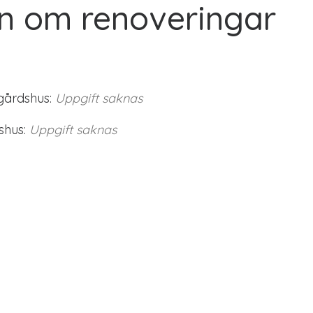
n om renoveringar
gårdshus:
Uppgift saknas
shus:
Uppgift saknas