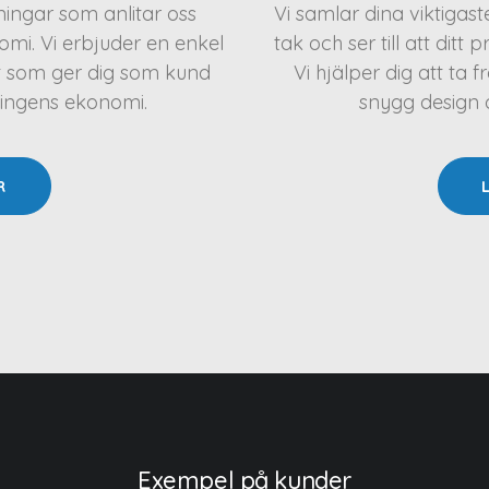
eningar som anlitar oss
Vi samlar dina viktigas
mi. Vi erbjuder en enkel
tak och ser till att ditt 
t som ger dig som kund
Vi hjälper dig att t
ningens ekonomi.
snygg design oc
R
Exempel på kunder