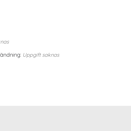
knas
vändning:
Uppgift saknas