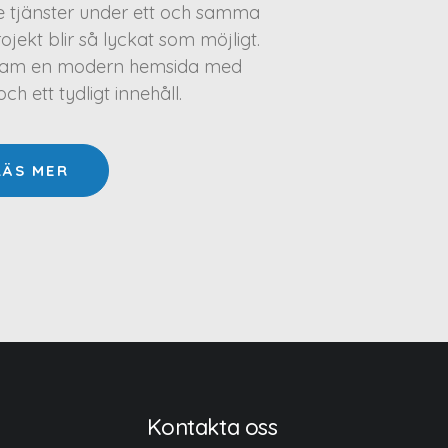
te tjänster under ett och samma
projekt blir så lyckat som möjligt.
a fram en modern hemsida med
h ett tydligt innehåll.
LÄS MER
Kontakta oss