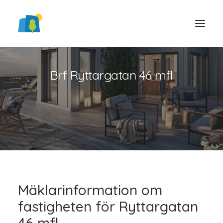
Brf Ryttargatan 46 mfl
LOGGA IN
Mäklarinformation om
fastigheten för Ryttargatan
46 mfl