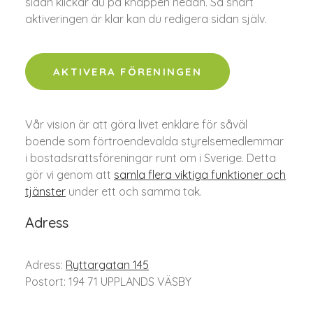
sidan klickar du på knappen nedan. Så snart
aktiveringen är klar kan du redigera sidan själv.
AKTIVERA FÖRENINGEN
Vår vision är att göra livet enklare för såväl
boende som förtroendevalda styrelsemedlemmar
i bostadsrättsföreningar runt om i Sverige. Detta
gör vi genom att
samla flera viktiga funktioner och
tjänster
under ett och samma tak.
Adress
Adress:
Ryttargatan 145
Postort: 194 71 UPPLANDS VÄSBY