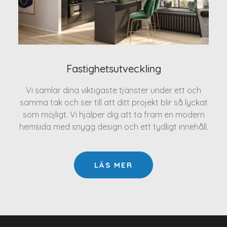
Fastighetsutveckling
Vi samlar dina viktigaste tjänster under ett och
samma tak och ser till att ditt projekt blir så lyckat
som möjligt. Vi hjälper dig att ta fram en modern
hemsida med snygg design och ett tydligt innehåll.
LÄS MER