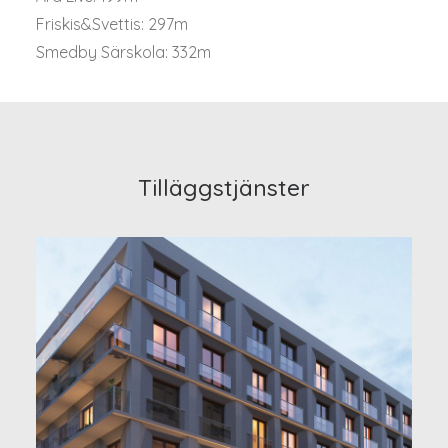
Friskis&Svettis: 297m
Smedby Särskola: 332m
Tilläggstjänster