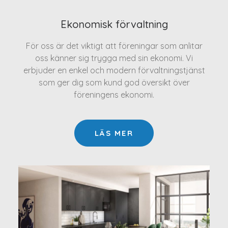
Ekonomisk förvaltning
För oss är det viktigt att föreningar som anlitar
oss känner sig trygga med sin ekonomi. Vi
erbjuder en enkel och modern förvaltningstjänst
som ger dig som kund god översikt över
föreningens ekonomi.
LÄS MER