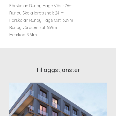
Förskolan Runby Hage Väst: 76m
Runby Skola Idrottshall: 241m
Förskolan Runby Hage Öst: 329m
Runby vårdcentral: 659m
Hemköp: 961m
Tilläggstjänster