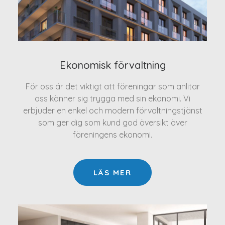
Ekonomisk förvaltning
För oss är det viktigt att föreningar som anlitar
oss känner sig trygga med sin ekonomi. Vi
erbjuder en enkel och modern förvaltningstjänst
som ger dig som kund god översikt över
föreningens ekonomi.
LÄS MER