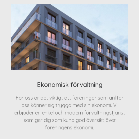
Ekonomisk förvaltning
För oss är det viktigt att föreningar som anlitar
oss känner sig trygga med sin ekonomi. Vi
erbjuder en enkel och modern förvaltningstjänst
som ger dig som kund god översikt över
föreningens ekonomi.