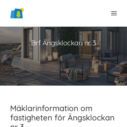
Brf Ängsklockan nr 3
LOGGA IN
Mäklarinformation om
fastigheten för Ängsklockan
nr 3