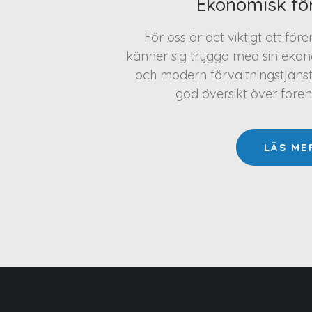
Ekonomisk fö
För oss är det viktigt att för
känner sig trygga med sin ekono
och modern förvaltningstjäns
god översikt över före
LÄS ME