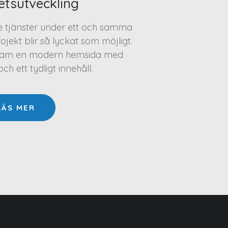
etsutveckling
te tjänster under ett och samma
projekt blir så lyckat som möjligt.
a fram en modern hemsida med
h ett tydligt innehåll.
LÄS MER