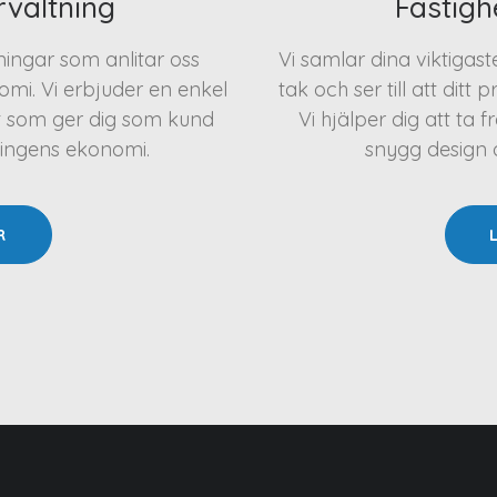
rvaltning
Fastigh
eningar som anlitar oss
Vi samlar dina viktigas
mi. Vi erbjuder en enkel
tak och ser till att ditt 
t som ger dig som kund
Vi hjälper dig att t
ningens ekonomi.
snygg design oc
R