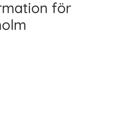
rmation för
holm