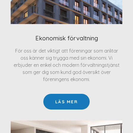
Ekonomisk förvaltning
För oss är det viktigt att föreningar som anlitar
oss känner sig trygga med sin ekonomi. Vi
erbjuder en enkel och modern förvaltningstjänst
som ger dig som kund god översikt över
föreningens ekonomi.
LÄS MER