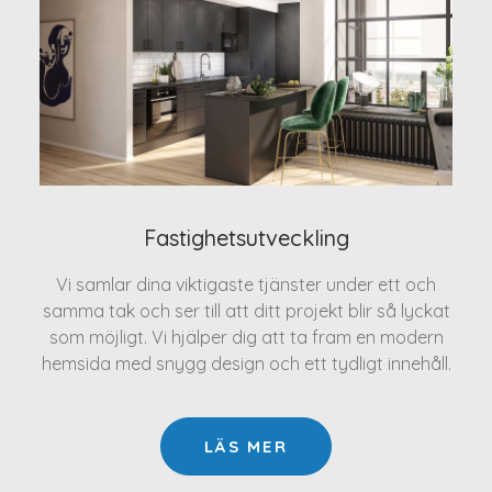
Fastighetsutveckling
Vi samlar dina viktigaste tjänster under ett och
samma tak och ser till att ditt projekt blir så lyckat
som möjligt. Vi hjälper dig att ta fram en modern
hemsida med snygg design och ett tydligt innehåll.
LÄS MER