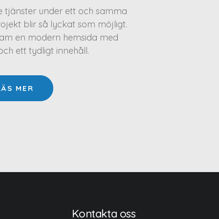
te tjänster under ett och samma
projekt blir så lyckat som möjligt.
a fram en modern hemsida med
h ett tydligt innehåll.
LÄS MER
Kontakta oss