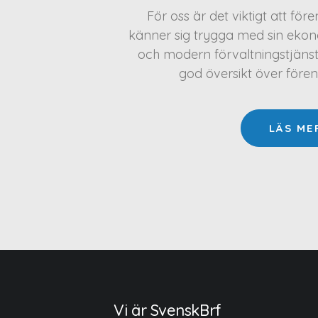
För oss är det viktigt att för
känner sig trygga med sin ekono
och modern förvaltningstjäns
god översikt över före
LÄS ME
Vi är SvenskBrf