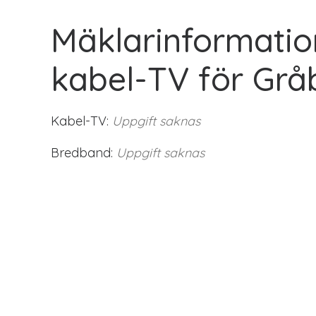
Mäklarinformatio
kabel-TV för Gr
Kabel-TV:
Uppgift saknas
Bredband:
Uppgift saknas