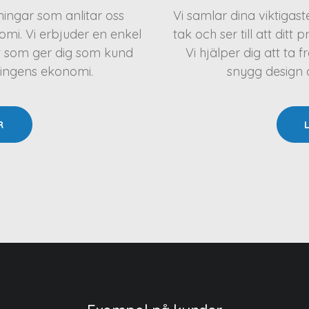
eningar som anlitar oss
Vi samlar dina viktigas
mi. Vi erbjuder en enkel
tak och ser till att ditt 
t som ger dig som kund
Vi hjälper dig att t
ningens ekonomi.
snygg design oc
R