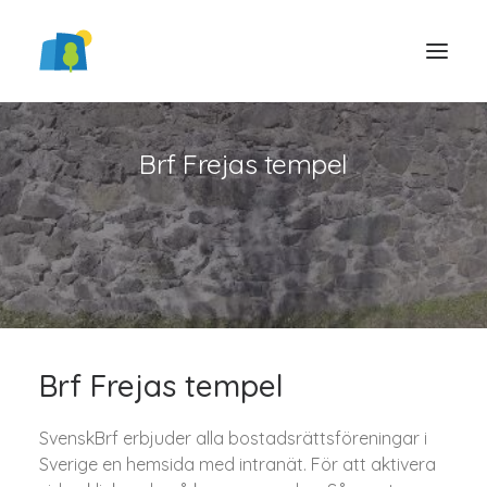
Brf Frejas tempel
LOGGA IN
Brf Frejas tempel
SvenskBrf erbjuder alla bostadsrättsföreningar i
Sverige en hemsida med intranät. För att aktivera