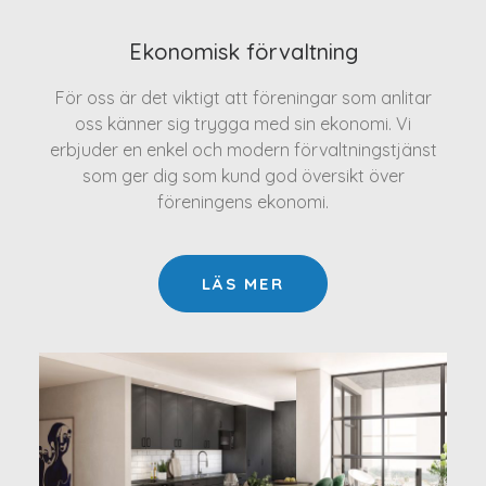
Ekonomisk förvaltning
För oss är det viktigt att föreningar som anlitar
oss känner sig trygga med sin ekonomi. Vi
erbjuder en enkel och modern förvaltningstjänst
som ger dig som kund god översikt över
föreningens ekonomi.
LÄS MER