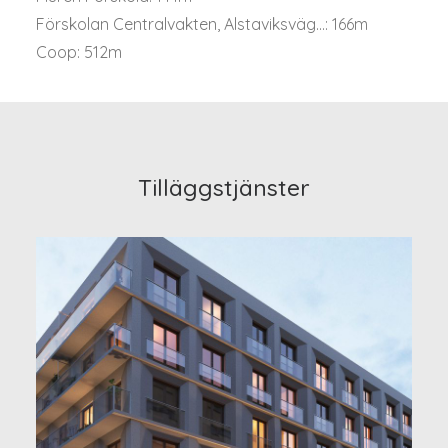
Förskolan Centralvakten, Alstaviksväg...: 166m
Coop: 512m
Tilläggstjänster