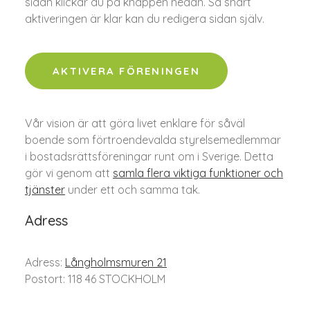
sidan klickar du på knappen nedan. Så snart
aktiveringen är klar kan du redigera sidan själv.
AKTIVERA FÖRENINGEN
Vår vision är att göra livet enklare för såväl
boende som förtroendevalda styrelsemedlemmar
i bostadsrättsföreningar runt om i Sverige. Detta
gör vi genom att
samla flera viktiga funktioner och
tjänster
under ett och samma tak.
Adress
Adress:
Långholmsmuren 21
Postort: 118 46 STOCKHOLM