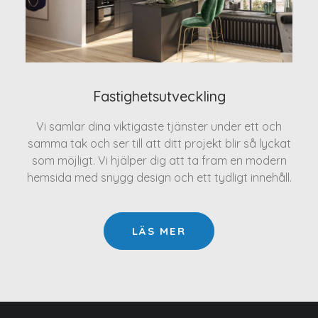
Fastighetsutveckling
Vi samlar dina viktigaste tjänster under ett och
samma tak och ser till att ditt projekt blir så lyckat
som möjligt. Vi hjälper dig att ta fram en modern
hemsida med snygg design och ett tydligt innehåll.
LÄS MER