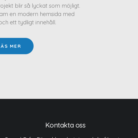
projekt blir så lyckat som möjligt.
a fram en modern hemsida med
h ett tydligt innehåll.
LÄS MER
Kontakta oss