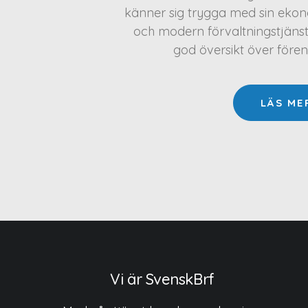
känner sig trygga med sin ekono
och modern förvaltningstjäns
god översikt över före
LÄS ME
Vi är SvenskBrf