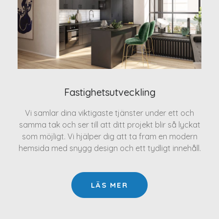
Fastighetsutveckling
Vi samlar dina viktigaste tjänster under ett och
samma tak och ser till att ditt projekt blir så lyckat
som möjligt. Vi hjälper dig att ta fram en modern
hemsida med snygg design och ett tydligt innehåll.
LÄS MER