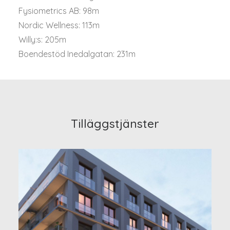
Fysiometrics AB: 98m
Nordic Wellness: 113m
Willy:s: 205m
Boendestöd Inedalgatan: 231m
Tilläggstjänster