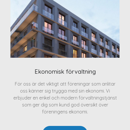
Ekonomisk förvaltning
För oss är det viktigt att föreningar som anlitar
oss känner sig trygga med sin ekonomi. Vi
erbjuder en enkel och modern förvaltningstjänst
som ger dig som kund god översikt över
föreningens ekonomi.