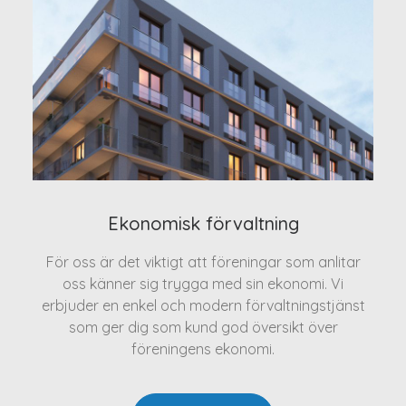
Ekonomisk förvaltning
För oss är det viktigt att föreningar som anlitar
oss känner sig trygga med sin ekonomi. Vi
erbjuder en enkel och modern förvaltningstjänst
som ger dig som kund god översikt över
föreningens ekonomi.