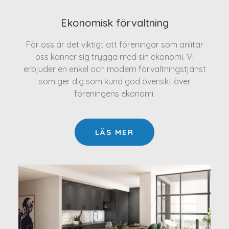
Ekonomisk förvaltning
För oss är det viktigt att föreningar som anlitar
oss känner sig trygga med sin ekonomi. Vi
erbjuder en enkel och modern förvaltningstjänst
som ger dig som kund god översikt över
föreningens ekonomi.
LÄS MER