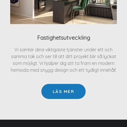
Fastighetsutveckling
Vi samlar dina viktigaste tjänster under ett och
samma tak och ser till att ditt projekt blir så lyckat
som möjligt. Vi hjälper dig att ta fram en modern
hemsida med snygg design och ett tydligt innehåll.
LÄS MER