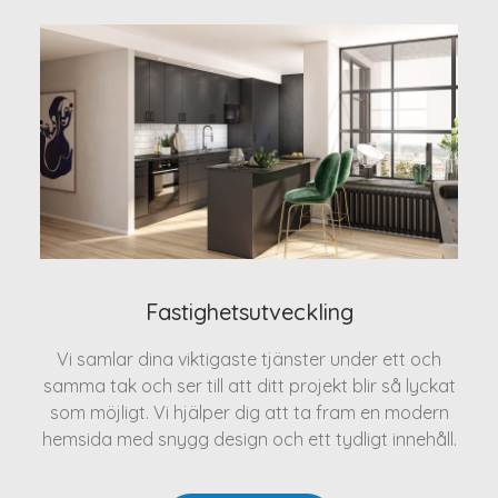
Fastighetsutveckling
Vi samlar dina viktigaste tjänster under ett och
samma tak och ser till att ditt projekt blir så lyckat
som möjligt. Vi hjälper dig att ta fram en modern
hemsida med snygg design och ett tydligt innehåll.