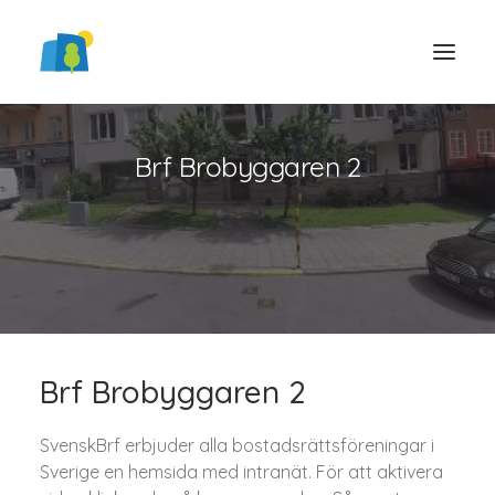
Brf Brobyggaren 2
LOGGA IN
Brf Brobyggaren 2
SvenskBrf erbjuder alla bostadsrättsföreningar i
Sverige en hemsida med intranät. För att aktivera