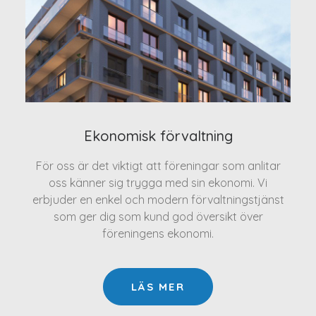
Ekonomisk förvaltning
För oss är det viktigt att föreningar som anlitar
oss känner sig trygga med sin ekonomi. Vi
erbjuder en enkel och modern förvaltningstjänst
som ger dig som kund god översikt över
föreningens ekonomi.
LÄS MER