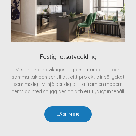
Fastighetsutveckling
Vi samlar dina viktigaste tjänster under ett och
samma tak och ser till att ditt projekt blir så lyckat
som möjligt. Vi hjälper dig att ta fram en modern
hemsida med snygg design och ett tydligt innehåll.
LÄS MER