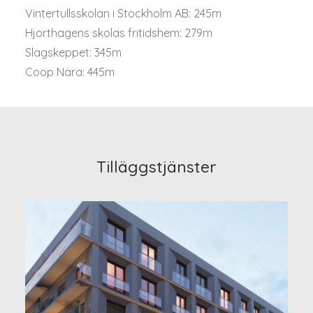
Vintertullsskolan i Stockholm AB: 245m
Hjorthagens skolas fritidshem: 279m
Slagskeppet: 345m
Coop Nära: 445m
Tilläggstjänster