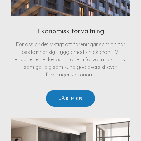
Ekonomisk förvaltning
För oss är det viktigt att föreningar som anlitar
oss känner sig trygga med sin ekonomi. Vi
erbjuder en enkel och modern förvaltningstjänst
som ger dig som kund god översikt över
föreningens ekonomi.
LÄS MER