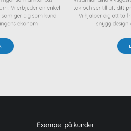
mi. Vi erbjuder en enkel
tak och ser till att ditt 
t som ger dig som kund
Vi hjälper dig att t
ningens ekonomi.
snygg design oc
R
Exempel på kunder