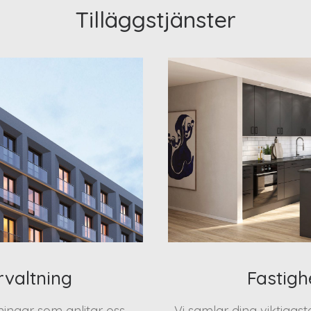
Tilläggstjänster
rvaltning
Fastigh
eningar som anlitar oss
Vi samlar dina viktigas