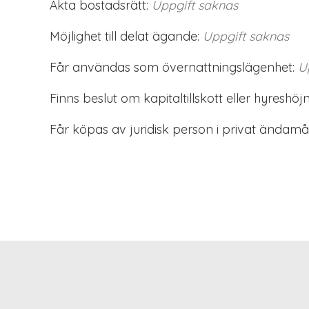
Äkta bostadsrätt:
Uppgift saknas
Möjlighet till delat ägande:
Uppgift saknas
Får användas som övernattningslägenhet:
U
Finns beslut om kapitaltillskott eller hyreshöjn
Får köpas av juridisk person i privat ändamål