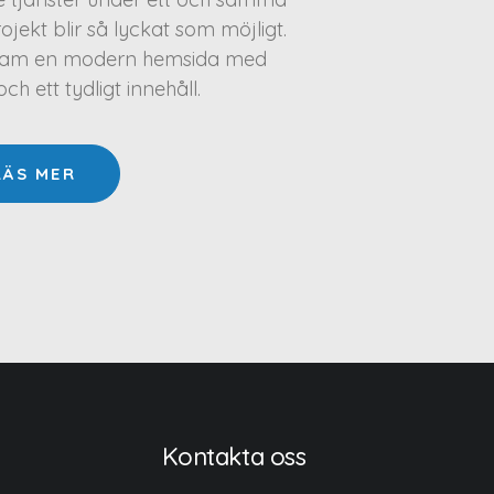
projekt blir så lyckat som möjligt.
a fram en modern hemsida med
h ett tydligt innehåll.
LÄS MER
Kontakta oss