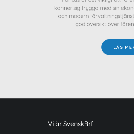
känner sig trygga med sin ekono
och modern förvaltningstjäns
god översikt över före
LÄS ME
Vi är SvenskBrf