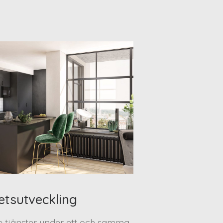
etsutveckling
te tjänster under ett och samma