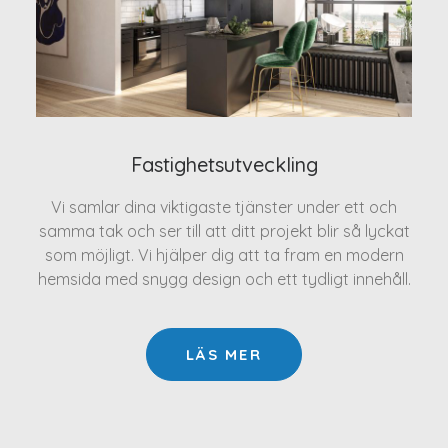
Fastighetsutveckling
Vi samlar dina viktigaste tjänster under ett och
samma tak och ser till att ditt projekt blir så lyckat
som möjligt. Vi hjälper dig att ta fram en modern
hemsida med snygg design och ett tydligt innehåll.
LÄS MER