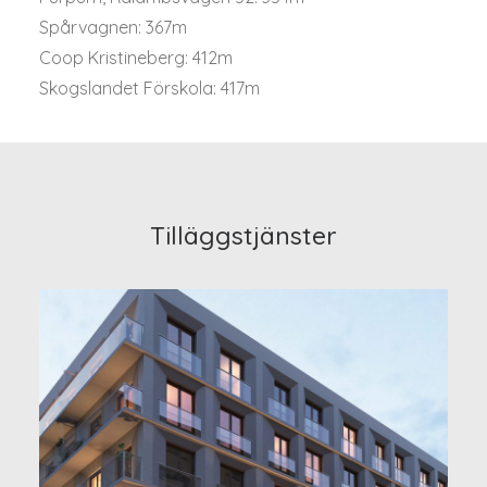
Spårvagnen: 367m
Coop Kristineberg: 412m
Skogslandet Förskola: 417m
Tilläggstjänster