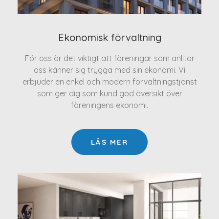
Ekonomisk förvaltning
För oss är det viktigt att föreningar som anlitar
oss känner sig trygga med sin ekonomi. Vi
erbjuder en enkel och modern förvaltningstjänst
som ger dig som kund god översikt över
föreningens ekonomi.
LÄS MER