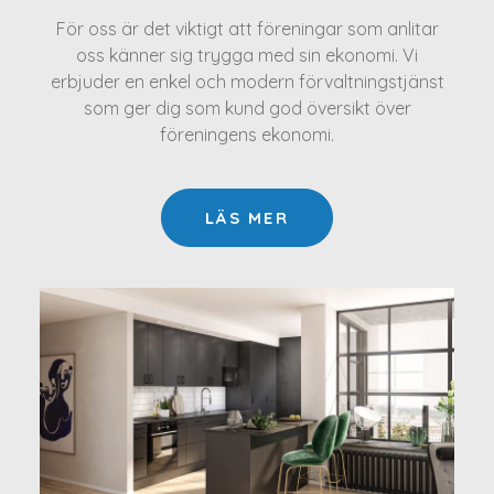
För oss är det viktigt att föreningar som anlitar
oss känner sig trygga med sin ekonomi. Vi
erbjuder en enkel och modern förvaltningstjänst
som ger dig som kund god översikt över
föreningens ekonomi.
LÄS MER