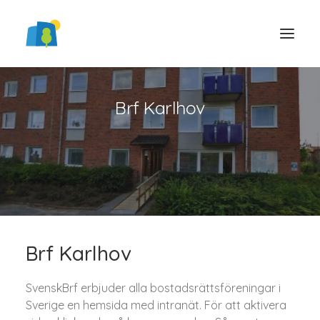
Brf Karlhov
LOGGA IN
Brf Karlhov
SvenskBrf erbjuder alla bostadsrättsföreningar i
Sverige en hemsida med intranät. För att aktivera