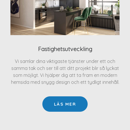
Fastighetsutveckling
Vi samlar dina viktigaste tjänster under ett och
samma tak och ser till att ditt projekt blir så lyckat
som möjligt. Vi hjälper dig att ta fram en modern
hemsida med snygg design och ett tydligt innehåll.
LÄS MER