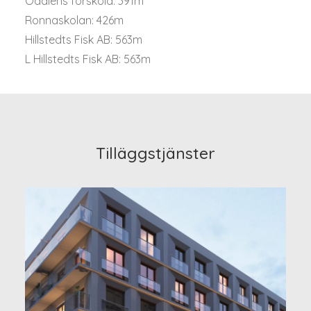
Odalens förskola: 391m
Ronnaskolan: 426m
Hillstedts Fisk AB: 563m
L Hillstedts Fisk AB: 563m
Tilläggstjänster