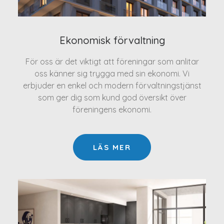
Ekonomisk förvaltning
För oss är det viktigt att föreningar som anlitar
oss känner sig trygga med sin ekonomi. Vi
erbjuder en enkel och modern förvaltningstjänst
som ger dig som kund god översikt över
föreningens ekonomi.
LÄS MER