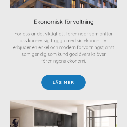
Ekonomisk förvaltning
För oss är det viktigt att föreningar som anlitar
oss känner sig trygga med sin ekonomi. Vi
erbjuder en enkel och modern förvaltningstjänst
som ger dig som kund god översikt över
föreningens ekonomi.
LÄS MER