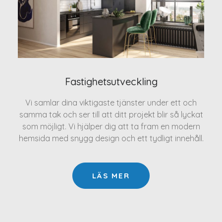
Fastighetsutveckling
Vi samlar dina viktigaste tjänster under ett och
samma tak och ser till att ditt projekt blir så lyckat
som möjligt. Vi hjälper dig att ta fram en modern
hemsida med snygg design och ett tydligt innehåll.
LÄS MER